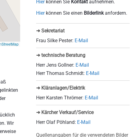
Hier
können Sie
Kontakt
aufnehmen.
Hier
können Sie einen
Bilderlink
anfordern.
➜ Sekretariat
Frau Silke Pester:
E-Mail
nStreetMap
➜ technische Beratung
Herr Jens Gollner:
E-Mail
Herr Thomas Schmidt:
E-Mail
daß
➜ Kläranlagen/Elektrik
gelinkten
Herr Karsten Thrömer:
E-Mail
der
➜ Kärcher Verkauf/Service
ücklich
Herr Olaf Pöhland:
E-Mail
en. Wir
Verweise
Quellenangaben für die verwendeten Bilder